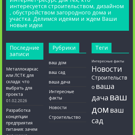
интересуется строительством, дизайном
, обустройством загородного дома и
участка. Делимся идеями и ждем Ваши
новые идеи
Последние
Рубрики
Теги
записи
Интересные факты
ваш дом
Новости
Металлокаркас
ваш сад
или ЛСТК для
Строительств
склада: что
ваша дача
ваша
о
выбрать для
Интересные
ваш
проекта
дача
факты
01.02.2026
дом
Новости
ваш
Разработка
концепции
Строительство
сад
предприятия
питания: зачем