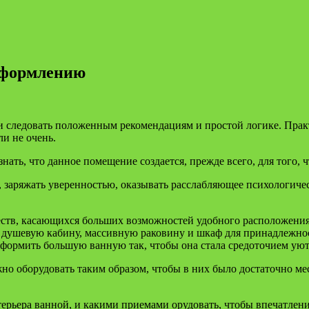
оформлению
 следовать положенным рекомендациям и простой логике. Прак
ли не очень.
знать, что данное помещение создается, прежде всего, для того,
 заряжать уверенностью, оказывать расслабляющее психологичес
тв, касающихся больших возможностей удобного расположения в
и душевую кабину, массивную раковину и шкаф для принадлежно
 оформить большую ванную так, чтобы она стала средоточием уют
о оборудовать таким образом, чтобы в них было достаточно мест
нтерьера ванной, и какими приемами орудовать, чтобы впечатлен