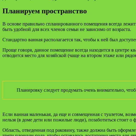
Планируем пространство
В основе правильно спланированного помещения всегда лежит п
быть удобной для всех членов семьи не зависимо от возраста.
Стандартно ванная располагается так, чтобы к ней был доступ
Проще говоря, данное помещение всегда находится в центре кв
отводится место для хозяйской (чаще на втором этаже или рядом
Планировку следует продумать очень внимательно, что
Если ванная маленькая, да еще и совмещенная с туалетом, возм
нельзя (в доме дети или пожилые люди), позаботиться стоит о
Область, отведенная под раковину, также должна быть оформле
трети площади пола, чтобы оставалось достаточно места для дву