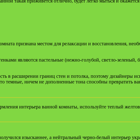
нной такая приживется отлично, будет легко мыться и окажется
 комната признана местом для релаксации и восстановления, нео
енками являются пастельные (нежно-голубой, светло-зеленый, 
сть в расширении границ стен и потолка, поэтому дизайнеры и
что темные, ничем не дополненные тона способны превратить ва
мления интерьера ванной комнаты, используйте теплый желтова
получился изысканнее, а нейтральный черно-белый интерьер укр