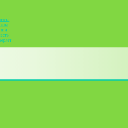
оекта
ужна
ании
честь
веряет