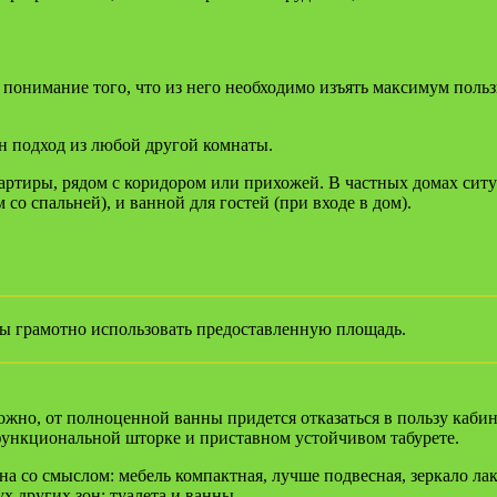
онимание того, что из него необходимо изъять максимум пользы.
ен подход из любой другой комнаты.
артиры, рядом с коридором или прихожей. В частных домах ситу
 со спальней), и ванной для гостей (при входе в дом).
бы грамотно использовать предоставленную площадь.
ожно, от полноценной ванны придется отказаться в пользу кабин
 функциональной шторке и приставном устойчивом табурете.
на со смыслом: мебель компактная, лучше подвесная, зеркало ла
х других зон: туалета и ванны.