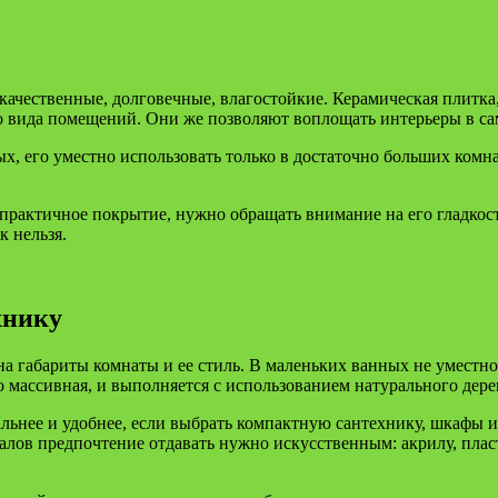
качественные, долговечные, влагостойкие. Керамическая плитка
о вида помещений. Они же позволяют воплощать интерьеры в са
х, его уместно использовать только в достаточно больших комна
 практичное покрытие, нужно обращать внимание на его гладкост
к нельзя.
хнику
на габариты комнаты и ее стиль. В маленьких ванных не уместн
о массивная, и выполняется с использованием натурального дерев
ьнее и удобнее, если выбрать компактную сантехнику, шкафы и
лов предпочтение отдавать нужно искусственным: акрилу, пласт