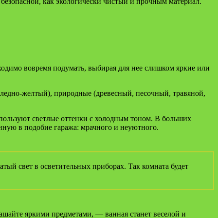
 безопасной, как экологически чистый и прочным материал.
бходимо вовремя подумать, выбирая для нее слишком яркие или
бледно-желтый), природные (древесный, песочный, травяной,
спользуют светлые оттенки с холодным тоном. В больших
нную в подобие гаража: мрачного и неуютного.
тый свет в осветительных приборах. Так комната будет
ашайте яркими предметами, — ванная станет веселой и