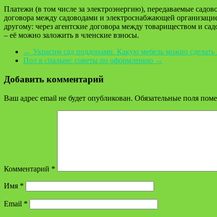
Платежи (в том числе за электроэнергию), передаваемые садо
договора между садоводами и электроснабжающей организацие
другому: через агентские договора между товариществом и садо
– её можно заложить в членские взносы.
←
Украсим сад поддонами. Какую мебель можно сделать 
Пол в спальне: советы по оформлению
→
Добавить комментарий
Ваш адрес email не будет опубликован.
Обязательные поля пом
Комментарий
*
Имя
*
Email
*