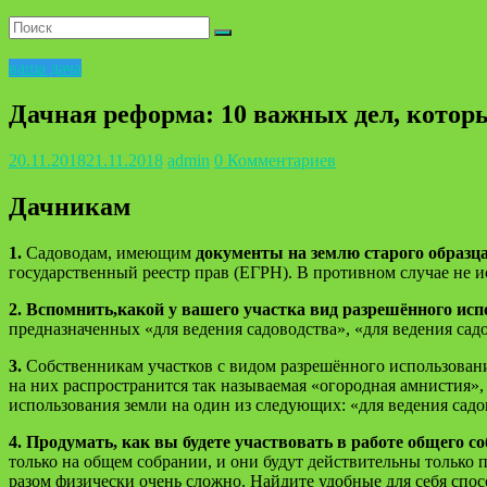
ваша дача
Дачная реформа: 10 важных дел, которы
20.11.2018
21.11.2018
admin
0 Комментариев
Дачникам
1.
Садоводам, имеющим
документы на землю старого образц
государственный реестр прав (ЕГРН). В противном случае не
2. Вспомнить,какой у вашего участка вид разрешённого исп
предназначенных «для ведения садоводства», «для ведения садо
3.
Собственникам участков с видом разрешённого использован
на них распространится так называемая «огородная амнистия»,
использования земли на один из следующих: «для ведения садо
4. Продумать, как вы будете участвовать в работе общего с
только на общем собрании, и они будут действительны только 
разом физически очень сложно. Найдите удобные для себя спо