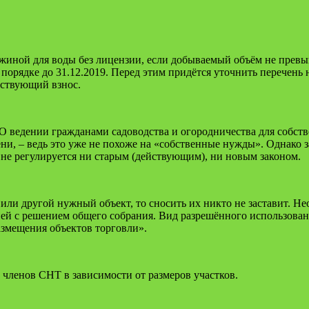
иной для воды без лицензии, если добываемый объём не превыш
орядке до 31.12.2019. Перед этим придётся уточнить перечень 
тствующий взнос.
 ведении гражданами садоводст­ва и огородничества для собств
ни, – ведь это уже не похоже на «собственные нужды». Однако з
е регулируется ни старым (дейст­вующим), ни новым законом.
или другой нужный объект, то сносить их никто не заставит. Н
й с решением общего собрания. Вид разрешённого использовани
азмещения объектов торговли».
 членов СНТ в зависимости от размеров участков.