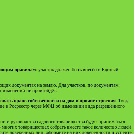
твующим правилам
: участок должен быть внесён в Единый
щих документах на землю. Для участков, по документам
х изменений не произойдёт.
овать право собственности на дом и прочие строения
. Тогда
ение в Росреестр через МФЦ об изменении вида разрешённого
ни и руководства садового товарищест­ва будут приниматься
о многих товариществах собрать вместе такое количество людей
рите доверенных лиц, оформите на них доверенности и успейте