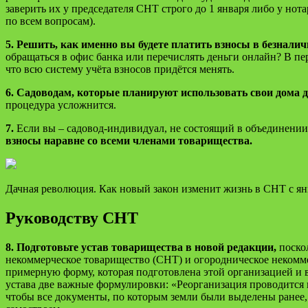
заверить их у председателя СНТ строго до 1 января либо у нот
по всем вопросам).
5. Решить, как именно вы будете платить взносы в безнали
обращаться в офис банка или перечислять деньги онлайн? В пер
что всю систему учёта взносов придётся менять.
6. Садоводам, которые планируют использовать свои дома 
процедура усложнится.
7.
Если вы – садовод-индивидуал, не состоящий в объединении
взносы наравне со всеми членами товарищества.
Дачная революция. Как новый закон изменит жизнь в СНТ с ян
Руководству СНТ
8. Подготовьте устав товарищества в новой редакции,
поскол
некоммерческое товарищество (СНТ) и огородническое некомм
примерную форму, которая подготовлена этой организацией и вы
устава две важные формулировки: «Реорганизация проводится 
чтобы все документы, по которым земли были выделены ранее,