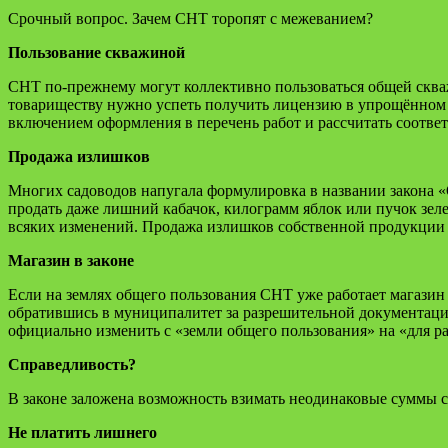
Срочный вопрос. Зачем СНТ торопят с межеванием?
Пользование скважиной
СНТ по-прежнему могут коллективно пользоваться общей скваж
товариществу нужно успеть получить лицензию в упрощённом п
включением оформления в перечень работ и рассчитать соотве
Продажа излишков
Многих садоводов напугала формулировка в названии закона «О
продать даже лишний кабачок, килограмм яблок или пучок зеле
всяких изменений. Продажа излишков собственной продукции н
Магазин в законе
Если на землях общего пользования СНТ уже работает магазин 
обратившись в муниципалитет за разрешительной документацие
официально изменить с «земли общего пользования» на «для р
Справедливость?
В законе заложена возможность взимать неодинаковые суммы с
Не платить лишнего