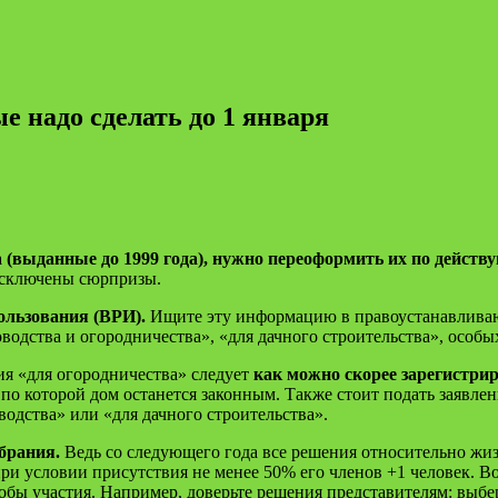
е надо сделать до 1 января
а (выданные до 1999 года), нужно переоформить их по дейс
 исключены сюрпризы.
ользования (ВРИ).
Ищите эту информацию в правоустанавливаю
водства и огородничества», «для дачного строительства», особы
ия «для огородничества» следует
как можно скорее зарегистрир
 по которой дом останется законным. Также стоит подать заявл
водства» или «для дачного строительства».
обрания.
Ведь со следующего года все решения относительно жиз
при условии присутствия не менее 50% его членов +1 человек. В
собы участия. Например, доверьте решения представителям: выбе