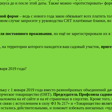
ариуса до и после этой даты. Также можно «протестировать» форм
чной форме
– ведь с нового года закон обязывает всех платить то
вом случае запросите у руководства СНТ платёжные бланки, во в
для постоянного проживания
, но ещё не зарегистрировали их в 
, на территории которого находится ваш садовый участок,
приго
варя 2019 года?
ьку с 1 января 2019 года вместо разнообразных объединений дач
ерческое товарищество (ОНТ).
Председатель Профсоюза садов
ложена на её сайте и на её страничках в соцсетях. Кроме того,
в связи с вступлением в силу ФЗ № 217» и «Товарищест­во явля
 остались действительными, и поможет избежать внезапных «чу