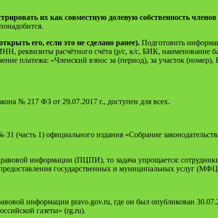
стрировать их как совместную долевую собст­венность членов
 понадобится.
ткрыть его, если это не сделано ранее).
Подготовить информац
ИНН, реквизиты расчётного счёта (р/с, к/с, БИК, наименование
чение платежа: «Членский взнос за (период), за участок (номер),
кона № 217 ФЗ от 29.07.2017 г., доступен для всех.
 31 (часть 1) официального издания «Собрание законодательства
правовой информации (ПЦПИ), то задача упрощается: сотрудники
предоставления государственных и муниципальных услуг (МФЦ
авовой информации pravo.gov.ru, где он был опубликован 30.07.2
оссийской газеты» (rg.ru).