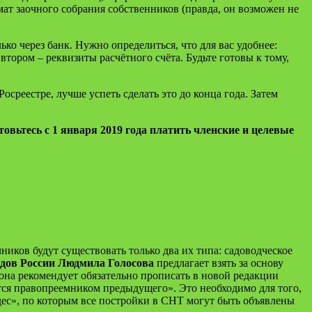
ат заочного собрания собст­венников (правда, он возможен не
лько через банк. Нужно определиться, что для вас удобнее:
тором – реквизиты расчётного счёта. Будьте готовы к тому,
Росреест­ре, лучше успеть сделать это до конца года. Затем
товьтесь с 1 января 2019 года платить членские и целевые
ников будут существовать только два их типа: садоводческое
одов России Людмила Голосова
предлагает взять за основу
 она рекомендует обязательно прописать в новой редакции
ется правопреемником предыдущего». Это необходимо для того,
дес», по которым все постройки в СНТ могут быть объявлены