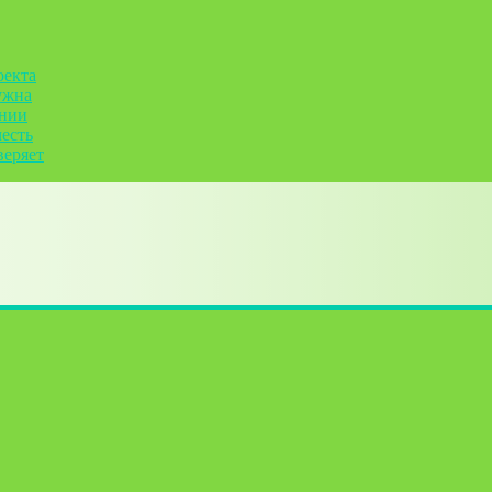
оекта
ужна
ании
честь
веряет