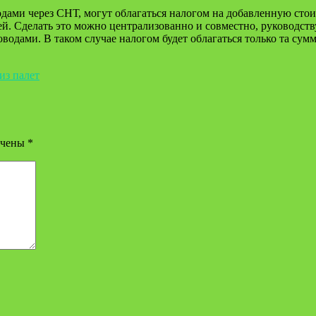
водами через СНТ, могут облагаться налогом на добавленную сто
й. Сделать это можно централизованно и совместно, руководст
водами. В таком случае налогом будет облагаться только та сум
из палет
ечены
*