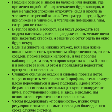
Поздней осенью и зимой на балконе или лоджии, где
применен подобный вид остекления будет холодно, и
вам не удастся спокойно отдохнуть, сидя в кресле за
чтением интересной книги. Температура внутри будет
приближена к уличной, и утепление помещения, увы,
ситуацию не спасет.
В теплое время, наоборот, вам будут досаждать все
подряд насекомые, влетающие даже сквозь мелкие щели
при закрытых створках, а защитную сетку одеть на окно
будет некуда.
Если вы живете на нижних этажах, вся ваша жизнь
вполне может стать достоянием общественности, то есть
соседей, проживающих напротив, и без проблем
наблюдающих за тем, что происходит на вашем балконе
и в комнате за ним. В этом и проявляется недостаток
прозрачного остекления.
Слишком обильные осадки и сильные порывы ветра
могут испортить металлический профиль, стекла станут
плохо перемещаться и даже подтекать. Кроме этого,
безрамная система в несколько раз хуже изолирует от
шума, поступающего извне, и здесь, невольно, вы
вспомните о герметичности стеклопакета.
Чтобы поддерживать «прозрачность», нужно будет
регулярно и тщательно мыть стекла для более долгого
срока службы системы.